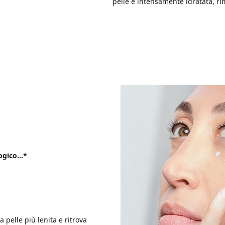
pelle è intensamente idratata, ri
gico...*
 pelle più lenita e ritrova