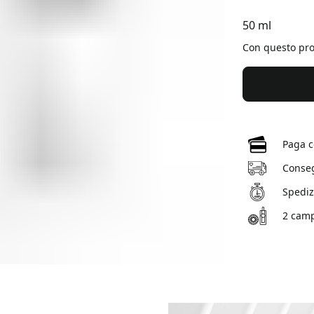
50 ml
Con questo pr
Paga c
Conseg
Spedizi
2 camp