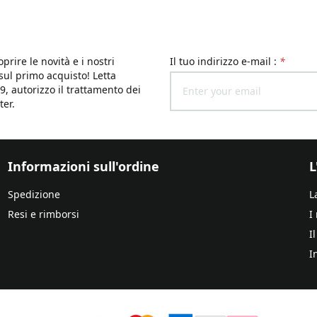
oprire le novità e i nostri
il tuo indirizzo e-mail :
*
 sul primo acquisto! Letta
9, autorizzo il trattamento dei
ter.
Informazioni sull'ordine
L
Spedizione
L
Resi e rimborsi
I
I
I