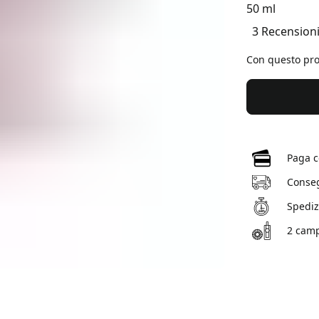
50 ml
3 Recension
Con questo pr
Paga c
Conseg
Spedizi
2 camp