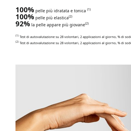
100%
(1)
pelle più idratata e tonica
100%
(2)
pelle più elastica
92%
(2)
la
pelle appare più giovane
(1)
Test di autovalutazione su
28 vol
o
ntari
, 2
applicazioni al giorno
, %
di sod
(2)
Test di autovalutazione su
28 vol
ontari
, 2
applicazioni al giorno
, %
di sod