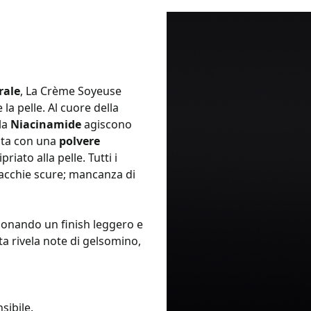
rale
, La Crème Soyeuse
a pelle. Al cuore della
la
Niacinamide
agiscono
hita con una
polvere
riato alla pelle. Tutti i
 macchie scure; mancanza di
 donando un finish leggero e
ta rivela note di gelsomino,
sibile.