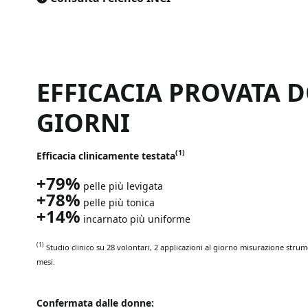
EFFICACIA PROVATA 
GIORNI
(1)
Efficacia clinicamente testata
+79%
pelle più levigata
+78%
pelle più tonica
+14%
incarnato più uniforme
(1)
Studio clinic
o
su
28 vol
ontari
, 2 applica
zioni al giorno
misurazione strumen
mesi.
Confermata dalle donne: