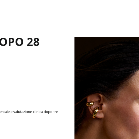
DOPO 28
tale e valutazione clinica dopo tre