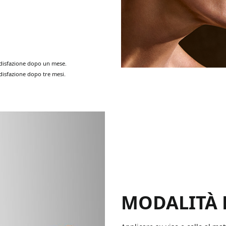
disfazione dopo un mese
.
disfazione
dopo tre mesi
.
MODALITÀ 